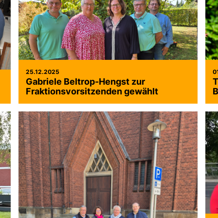
25.12.2025
0
Gabriele Beltrop-Hengst zur
T
Fraktionsvorsitzenden gewählt
B