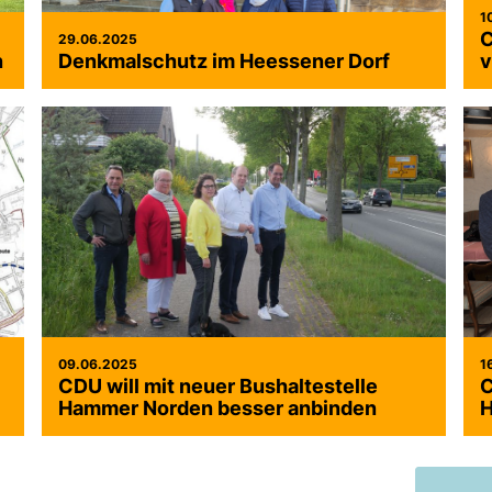
1
C
29.06.2025
n
Denkmalschutz im Heessener Dorf
v
09.06.2025
1
CDU will mit neuer Bushaltestelle
C
Hammer Norden besser anbinden
H