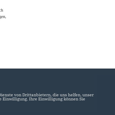
ch
gen,
enste von Drittanbietern, die uns helfen, unser
Einwilligung. Ihre Einwilligung können Sie