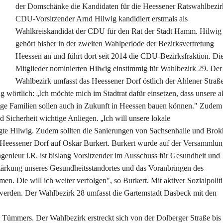
der Domschänke die Kandidaten für die Heessener Ratswahlbezir
CDU-Vorsitzender Arnd Hilwig kandidiert erstmals als
Wahlkreiskandidat der CDU für den Rat der Stadt Hamm. Hilwig
gehört bisher in der zweiten Wahlperiode der Bezirksvertretung
Heessen an und führt dort seit 2014 die CDU-Bezirksfraktion. Di
Mitglieder nominierten Hilwig einstimmig für Wahlbezirk 29. Der
Wahlbezirk umfasst das Heessener Dorf östlich der Ahlener Straße
g wörtlich:
Ich möchte mich im Stadtrat dafür einsetzen, dass unsere a
nge Familien sollen auch in Zukunft in Heessen bauen können." Zudem 
d Sicherheit wichtige Anliegen.
Ich will unsere lokale
sagte Hilwig. Zudem sollten die Sanierungen von Sachsenhalle und Brok
 Heessener Dorf auf Oskar Burkert. Burkert wurde auf der Versammlun
genieur i.R. ist bislang Vorsitzender im Ausschuss für Gesundheit und
Stärkung unseres Gesundheitsstandortes und das Voranbringen des
 Die will ich weiter verfolgen", so Burkert. Mit aktiver Sozialpolit
 werden. Der Wahlbezirk 28 umfasst die Gartemstadt Dasbeck mit den
l Tümmers. Der Wahlbezirk erstreckt sich von der Dolberger Straße bi