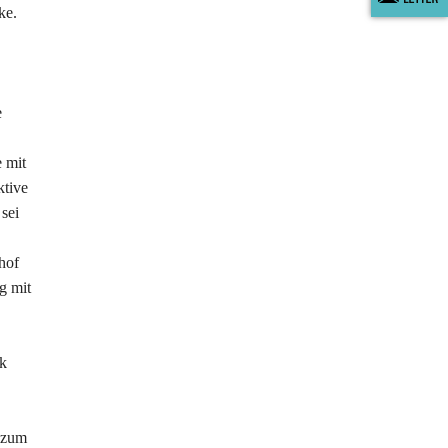
ke.
e
 mit
ktive
sei
hof
g mit
ik
s zum