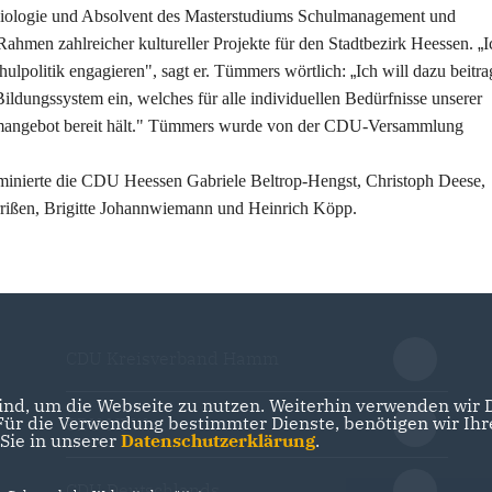
Biologie und Absolvent des Masterstudiums Schulmanagement und
ahmen zahlreicher kultureller Projekte für den Stadtbezirk Heessen.
I
ulpolitik engagieren", sagt er. Tümmers wörtlich:
Ich will dazu beitra
Bildungssystem ein, welches für alle individuellen Bedürfnisse unserer
ormangebot bereit hält." Tümmers wurde von der CDU-Versammlung
ominierte die CDU Heessen Gabriele Beltrop-Hengst, Christoph Deese,
ißen, Brigitte Johannwiemann und Heinrich Köpp.
CDU Kreisverband Hamm
nd, um die Webseite zu nutzen. Weiterhin verwenden wir Di
r die Verwendung bestimmter Dienste, benötigen wir Ihre 
CDU NRW
 Sie in unserer
Datenschutzerklärung
.
CDU Deutschlands