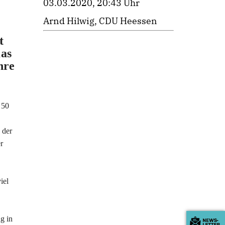
03.03.2020, 20:43 Uhr
Arnd Hilwig, CDU Heessen
t
as
hre
 50
 der
r
iel
g in