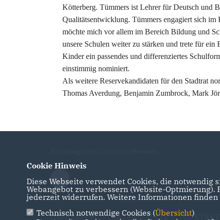
Kötterberg. Tümmers ist Lehrer für Deutsch und 
Qualitätsentwicklung. Tümmers engagiert sich im R
möchte mich vor allem im Bereich Bildung und Sch
unsere Schulen weiter zu stärken und trete für ein 
Kinder ein passendes und differenziertes Schulf
einstimmig nominiert.
Als weitere Reservekandidaten für den Stadtrat n
Thomas Averdung, Benjamin Zumbrock, Mark Jörr
Homepage der Ortsunion Heessen
Cookie Hinweis
Diese Webseite verwendet Cookies, die notwendig si
Webangebot zu verbessern (Website-Optmierung). Fü
jederzeit widerrufen. Weitere Informationen finden
Technisch notwendige Cookies (
Übersicht
)
IMPRESSUM
DATENSCHUTZ
KONTAKT