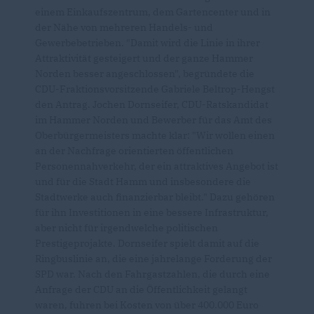
einem Einkaufszentrum, dem Gartencenter und in
der Nähe von mehreren Handels- und
Gewerbebetrieben. "Damit wird die Linie in ihrer
Attraktivität gesteigert und der ganze Hammer
Norden besser angeschlossen", begründete die
CDU-Fraktionsvorsitzende Gabriele Beltrop-Hengst
den Antrag. Jochen Dornseifer, CDU-Ratskandidat
im Hammer Norden und Bewerber für das Amt des
Oberbürgermeisters machte klar: "Wir wollen einen
an der Nachfrage orientierten öffentlichen
Personennahverkehr, der ein attraktives Angebot ist
und für die Stadt Hamm und insbesondere die
Stadtwerke auch finanzierbar bleibt." Dazu gehören
für ihn Investitionen in eine bessere Infrastruktur,
aber nicht für irgendwelche politischen
Prestigeprojakte. Dornseifer spielt damit auf die
Ringbuslinie an, die eine jahrelange Forderung der
SPD war. Nach den Fahrgastzahlen, die durch eine
Anfrage der CDU an die Öffentlichkeit gelangt
waren, fuhren bei Kosten von über 400.000 Euro