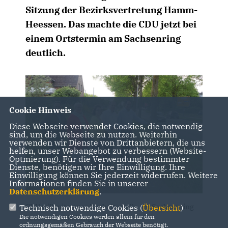
Sitzung der Bezirksvertretung Hamm-
Heessen. Das machte die CDU jetzt bei
einem Ortstermin am Sachsenring
deutlich.
Cookie Hinweis
Diese Webseite verwendet Cookies, die notwendig
sind, um die Webseite zu nutzen. Weiterhin
verwenden wir Dienste von Drittanbietern, die uns
helfen, unser Webangebot zu verbessern (Website-
Optmierung). Für die Verwendung bestimmter
Dienste, benötigen wir Ihre Einwilligung. Ihre
Einwilligung können Sie jederzeit widerrufen. Weitere
Informationen finden Sie in unserer
Datenschutzerklärung
.
CDU will mit neuer Bushaltestelle am Sachsenring
Technisch notwendige Cookies (
Übersicht
)
Die notwendigen Cookies werden allein für den
bessere Anbindung erreichen.
ordnungsgemäßen Gebrauch der Webseite benötigt.