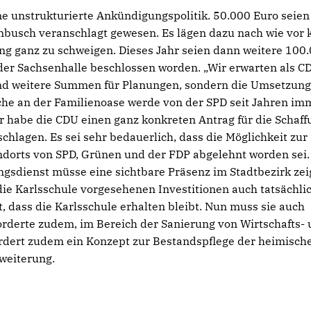
ine unstrukturierte Ankündigungspolitik. 50.000 Euro seien
busch veranschlagt gewesen. Es lägen dazu nach wie vor 
ung ganz zu schweigen. Dieses Jahr seien dann weitere 100
 der Sachsenhalle beschlossen worden. „Wir erwarten als C
nd weitere Summen für Planungen, sondern die Umsetzung"
che an der Familienoase werde von der SPD seit Jahren im
r habe die CDU einen ganz konkreten Antrag für die Schaff
lagen. Es sei sehr bedauerlich, dass die Möglichkeit zur
andorts von SPD, Grünen und der FDP abgelehnt worden sei.
sdienst müsse eine sichtbare Präsenz im Stadtbezirk zei
die Karlsschule vorgesehenen Investitionen auch tatsächli
t, dass die Karlsschule erhalten bleibt. Nun muss sie auch
forderte zudem, im Bereich der Sanierung von Wirtschafts-
rdert zudem ein Konzept zur Bestandspflege der heimisch
weiterung.