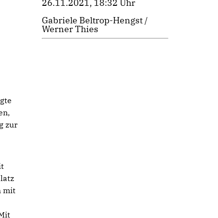
26.11.2021, 18:32 Uhr
Gabriele Beltrop-Hengst /
Werner Thies
gte
en,
g zur
t
latz
 mit
Mit