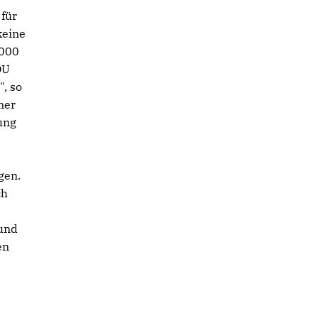
 für
keine
.000
DU
, so
mer
ung
gen.
ch
 und
en