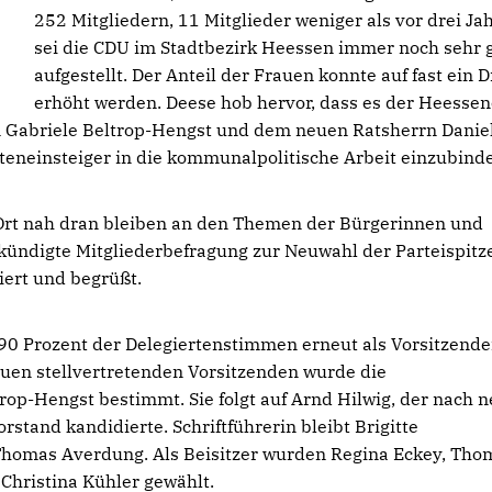
252 Mitgliedern, 11 Mitglieder weniger als vor drei Ja
sei die CDU im Stadtbezirk Heessen immer noch sehr 
aufgestellt. Der Anteil der Frauen konnte auf fast ein Dr
erhöht werden. Deese hob hervor, dass es der Heessen
 Gabriele Beltrop-Hengst und dem neuen Ratsherrn Danie
eneinsteiger in die kommunalpolitische Arbeit einzubind
Ort nah dran bleiben an den Themen der Bürgerinnen und
ekündigte Mitgliederbefragung zur Neuwahl der Parteispitze
iert und begrüßt.
90 Prozent der Delegiertenstimmen erneut als Vorsitzende
uen stellvertretenden Vorsitzenden wurde die
rop-Hengst bestimmt. Sie folgt auf Arnd Hilwig, der nach 
rstand kandidierte. Schriftführerin bleibt Brigitte
Thomas Averdung. Als Beisitzer wurden Regina Eckey, Tho
 Christina Kühler gewählt.