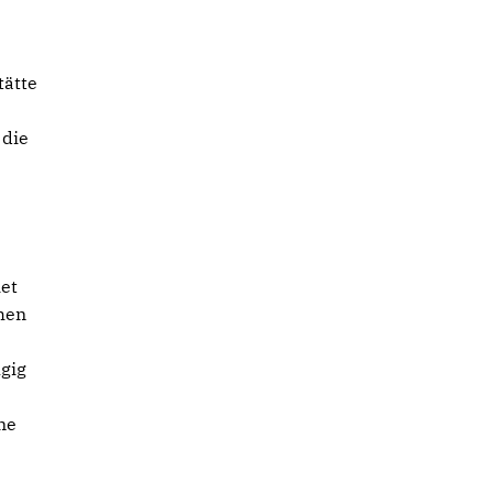
tätte
 die
iet
hen
gig
ne