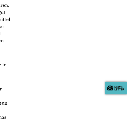
hren,
gut
ittel
er
l
en.
 in
r
neun
mas