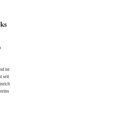
rks
n
nd ist
 seit
inrich
reins