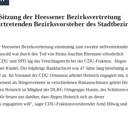
Sitzung der Heessener Bezirksvertretung
ertretenden Bezirksvorsteher des Stadtbezi
r Heessener Bezirksvertretung einstimmig zum zweiten stellvertretende
Neuwahl war durch den Tod von Heinz-Joachim Biermann erforderlich
CDU und SPD lag das Vorschlagsrecht bei der CDU-Fraktion. Jürgen
ner Kinder. Der 64jährige Bankfachwirt war 47 Jahre lang berufstätig u
an. Im Vorstand der CDU Ortsunion arbeitet Heinrich engagiert mit, ist
ement als Bürgervertreter in verschiedenen Ratsausschüssen gehört He
rgen Heinrich ist Mitglied der DLRG Ortsgruppe Hamm, des Schützenve
 freuen uns darüber, dass Jürgen Heinrich sich an dieser
rk engagieren will", sagte CDU-Fraktionsvorsitzender Arnd Hilwig und