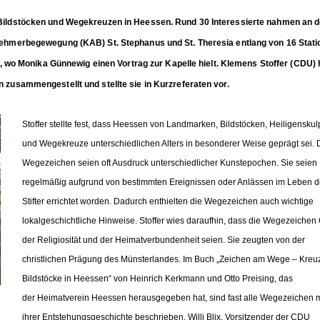
Bildstöcken und Wegekreuzen in Heessen. Rund 30 Interessierte nahmen an d
ehmerbegewegung (KAB) St. Stephanus und St. Theresia entlang von 16 Stat
e, wo Monika Günnewig einen Vortrag zur Kapelle hielt. Klemens Stoffer (CDU) 
zusammengestellt und stellte sie in Kurzreferaten vor.
Stoffer stellte fest, dass Heessen von Landmarken, Bildstöcken, Heiligenskul
und Wegekreuze unterschiedlichen Alters in besonderer Weise geprägt sei. 
Wegezeichen seien oft Ausdruck unterschiedlicher Kunstepochen. Sie seien
regelmäßig aufgrund von bestimmten Ereignissen oder Anlässen im Leben d
Stifter errichtet worden. Dadurch enthielten die Wegezeichen auch wichtige
lokalgeschichtliche Hinweise. Stoffer wies daraufhin, dass die Wegezeichen 
der Religiosität und der Heimatverbundenheit seien. Sie zeugten von der
christlichen Prägung des Münsterlandes. Im Buch „Zeichen am Wege – Kreu
Bildstöcke in Heessen“ von Heinrich Kerkmann und Otto Preising, das
der Heimatverein Heessen herausgegeben hat, sind fast alle Wegezeichen m
ihrer Entstehungsgeschichte beschrieben. Willi Blix, Vorsitzender der CDU