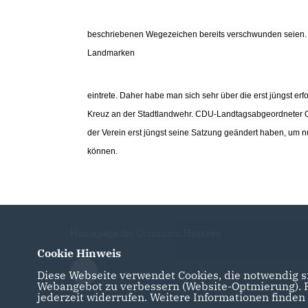
beschriebenen Wegezeichen bereits verschwunden seien. Bl
Landmarken
eintrete. Daher habe man sich sehr über die erst jüngst er
Kreuz an der Stadtlandwehr. CDU-Landtagsabgeordneter Os
der Verein erst jüngst seine Satzung geändert haben, um
können.
Homepage der Ortsunion Heessen
Cookie Hinweis
Diese Webseite verwendet Cookies, die notwendig si
Webangebot zu verbessern (Website-Optmierung). Fü
jederzeit widerrufen. Weitere Informationen finden