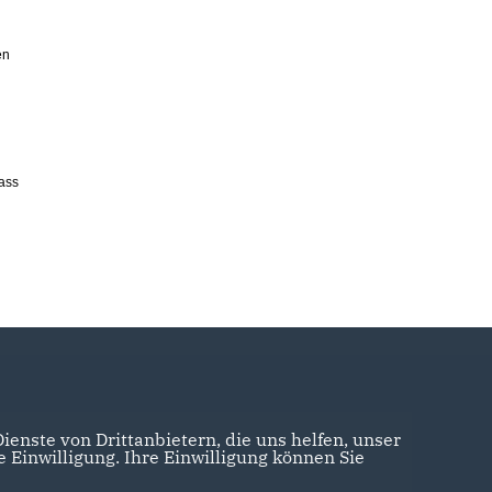
en
ass
enste von Drittanbietern, die uns helfen, unser
Einwilligung. Ihre Einwilligung können Sie