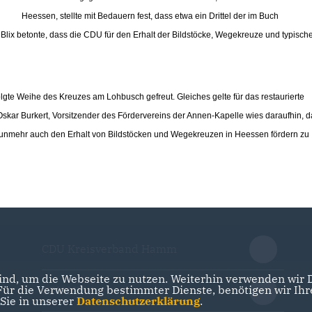
Heessen, stellte mit Bedauern fest, dass etwa ein Drittel der im Buch
ix betonte, dass die CDU für den Erhalt der Bildstöcke, Wegekreuze und typisch
folgte Weihe des Kreuzes am Lohbusch gefreut. Gleiches gelte für das restaurierte
kar Burkert, Vorsitzender des Fördervereins der Annen-Kapelle wies daraufhin, d
 nunmehr auch den Erhalt von Bildstöcken und Wegekreuzen in Heessen fördern zu
CDU Kreisverband Hamm
nd, um die Webseite zu nutzen. Weiterhin verwenden wir Di
r die Verwendung bestimmter Dienste, benötigen wir Ihre 
CDU NRW
 Sie in unserer
Datenschutzerklärung
.