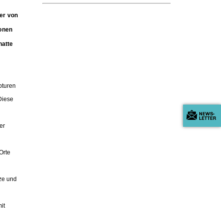
er von
ionen
hatte
pturen
Diese
er
Orte
ze und
it